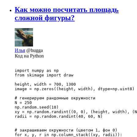
Как можно посчитать площадь
сложной фигуры?
Илья
@hugga
Код на Python
import numpy as np

from skimage import draw

height, width = 700, 1300

image = np.zeros((height, width), dtype=np.uint8)

# генерируем рандомные окружности

N = 250

np.random.seed(10)

xy = np.random.randint((0, 0), (height, width), (N
radii = np.random.randint(40, 60, N)

# закрашиваем окружности (цветом 1, фон 0)

for x, y, r in np.column_stack((xy, radii)):
