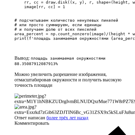
    rr, cc = draw.disk((x, y), r, shape=(height, w
    image[rr, cc] = 1

# подсчитываем количество ненулевых пикелей

# или просто суммируем, если единицы

# и получаем долю от всех пикселей

area_percent = np.count_nonzero(image)/(height * w
print(f'площадь занимаемая окружностями {area_perc
Вывод:
площадь занимаемая окружностями
88.35087912087913%
Можно увеличить разрешение изображения,
отмасштабировав окружности и получить высокую
точность площади
Ответ написан
более трёх лет назад
Комментировать