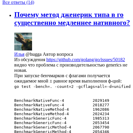
Все ответы (14)
Почему метод дженерик типа в го
существенно медленнее нативного?
Илья
@hugga
Автор вопроса
Из обсуждения
https://github.com/golang/go/issues/50182
видно что проблема с производительностью generics не
новая.
При запуске бенчмарков с флагами получается
ожидаемое мной ± равное время выполнения ф-ций:
go test -bench=. -count=2 -gcflags=all=-d=unified
BenchmarkNativeFunc-4            2029149          
BenchmarkNativeFunc-4            2018277          
BenchmarkNativeMethod-4          1962086          
BenchmarkNativeMethod-4          2024234          
BenchmarkGenericFunc-4           1985313          
BenchmarkGenericFunc-4           2053454          
BenchmarkGenericMethod-4         2067790          
BenchmarkGenericMethod-4         2054346          