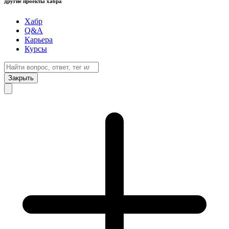
другие проекты хабра
Хабр
Q&A
Карьера
Курсы
Закрыть