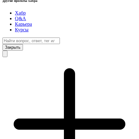
другие проекты хабра
Хабр
Q&A
Карьера
Курсы
Закрыть