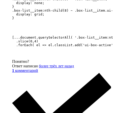
  display: none;

}

.box-list__item:nth-child(8) ~ .box-list__item.ui-
  display: grid;

}
[...document.querySelectorAll( '.box-list__item:nt
  .slice(0,4)

  .forEach( el => el.classList.add('ui-box-active'
Понятно?
Ответ написан
более трёх лет назад
1
комментарий