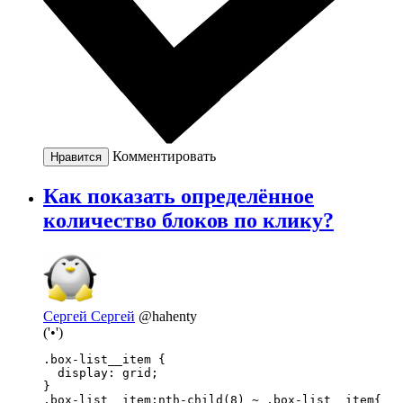
Комментировать
Нравится
Как показать определённое
количество блоков по клику?
Сергей Сергей
@hahenty
('•')
.box-list__item {

  display: grid;

}

.box-list__item:nth-child(8) ~ .box-list__item{
