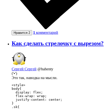
1
комментарий
Нравится
2
Как сделать стрелочку с вырезом?
Сергей Сергей
@hahenty
('•')
Это так, наводка на мысли.
<style>

body{

  display: flex;

  flex-wrap: wrap;

  justify-content: center;

}

.sk{
