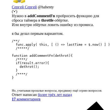
Сергей Сергей
@hahenty
('•')
Нужно в
addCommentFn
пробросить функцию для
сброса таймера в
throttle
-обёртке.
Или внутри обёртки ловить ошибку из промиса.
я бы делал первым вариантом.
/**/

  func.apply( this, [ () => lastTime = $.now() ] )
  /*****/

function addCommentFn(dethrot){

  /****/

  if(result.error){

    dethrot();

  }

  /****/

}
Но, учитывая прошлые вопросы, предвижу ещё серию вопросов.
Ответ написан
более трёх лет назад
17
комментариев