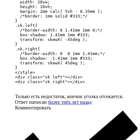
  width: 20vw;

  height: 10vh;

  margin: 2mm calc( 5vh - 0.35mm );

  /*border: 1mm solid #333;*/

}

.sk.left{

  /*border-width: 0 1.41mm 1mm 0;*/

  box-shadow: 1.41mm 1mm #333;

  transform: skewX( -45deg );

}

.sk.right{

  /*border-width: 0  0 1mm 1.41mm;*/

  box-shadow: -1.41mm 1mm #333;

  transform: skewX( 45deg );

}

</style>

<div class="sk left"></div>

<div class="sk right"></div>
Только есть недостаток, кончик уголка отсекается.
Ответ написан
более трёх лет назад
Комментировать