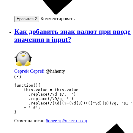
Комментировать
Нравится
2
Как добавить знак валют при вводе
значения в input?
Сергей Сергей
@hahenty
('•')
function(){

    this.value = this.value

      .replace(/\d $/, '')

      .replace(/\D/g, '')

      .replace(/(\d)(?=(\d{3})+([^\d]|$))/g, '$1 '
    + ' ₽';

}
Ответ написан
более трёх лет назад