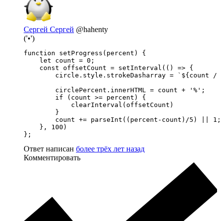
Сергей Сергей
@hahenty
('•')
function setProgress(percent) {

    let count = 0;

    const offsetCount = setInterval(() => {

        circle.style.strokeDasharray = `${count / 
        circlePercent.innerHTML = count + '%';

        if (count >= percent) {

            clearInterval(offsetCount)

        } 

        count += parseInt((percent-count)/5) || 1;

    }, 100)

};
Ответ написан
более трёх лет назад
Комментировать