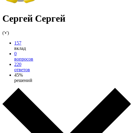
Сергей Сергей
('•')
157
вклад
0
вопросов
220
ответов
45%
решений