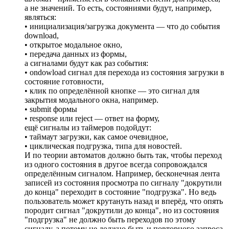
а не значений. То есть, состояниями будут, например,
являться:
• инициализация/загрузка документа — что до события
download,
• открытое модальное окно,
• передача данных из формы,
а сигналами будут как раз события:
• ondowload сигнал для перехода из состояния загрузки в
состояние готовности,
• клик по определённой кнопке — это сигнал для
закрытия модального окна, например.
• submit формы
• response или reject — ответ на форму,
ещё сигналы из таймеров подойдут:
• таймаут загрузки, как самое очевидное,
• циклическая подгрузка, типа для новостей.
И по теории автоматов должно быть так, чтобы переход
из одного состояния в другое всегда сопровождался
определённым сигналом. Например, бесконечная лента
записей из состояния просмотра по сигналу "докрутили
до конца" переходит в состояние "подгрузка". Но ведь
пользователь может крутануть назад и вперёд, что опять
породит сигнал "докрутили до конца", но из состояния
"подгрузка" не должно быть переходов по этому
сигналу, а потому не должно быть и повторного запроса