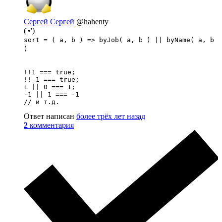
Сергей Сергей
@hahenty
('•')
sort = ( a, b ) => byJob( a, b ) || byName( a, b
)
!!1 === true;

!!-1 === true;

1 || 0 === 1;

-1 || 1 === -1

// и т.д.
Ответ написан
более трёх лет назад
2
комментария