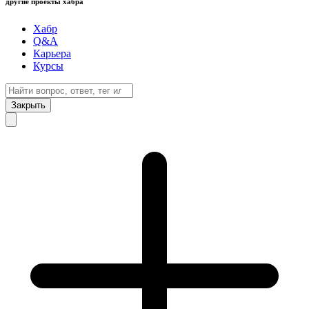
другие проекты хабра
Хабр
Q&A
Карьера
Курсы
Закрыть