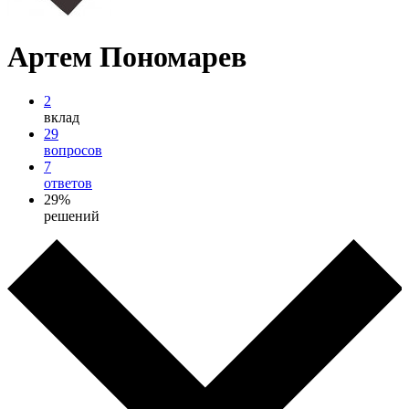
Артем Пономарев
2
вклад
29
вопросов
7
ответов
29%
решений