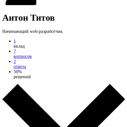
Антон Титов
Начинающий web-разработчик
1
вклад
7
вопросов
2
ответа
50%
решений