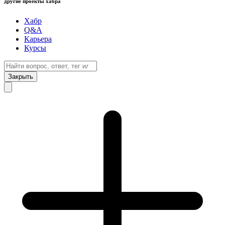
другие проекты хабра
Хабр
Q&A
Карьера
Курсы
Закрыть