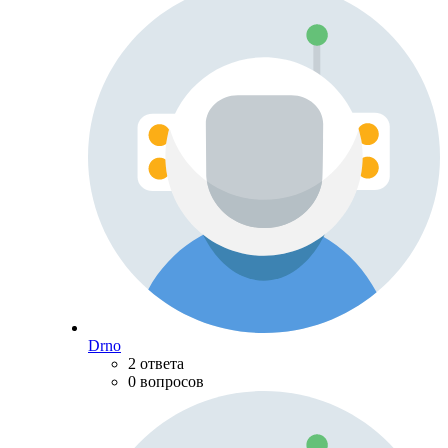
Drno
2 ответа
0 вопросов