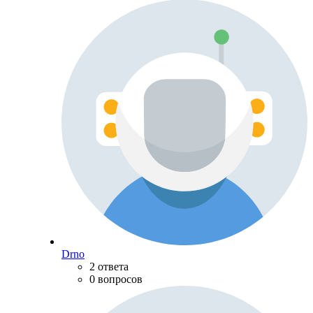
Drno
2 ответа
0 вопросов