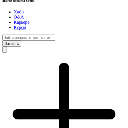
другие проекты хабра
Хабр
Q&A
Карьера
Курсы
Закрыть