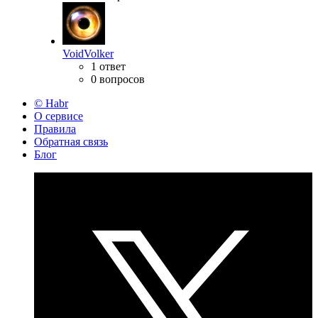
VoidVolker
1 ответ
0 вопросов
© Habr
О сервисе
Правила
Обратная связь
Блог