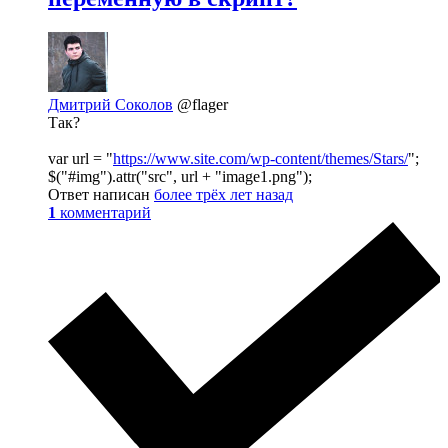
Дмитрий Соколов
@flager
Так?
var url = "
https://www.site.com/wp-content/themes/Stars/
";
$("#img").attr("src", url + "image1.png");
Ответ написан
более трёх лет назад
1
комментарий