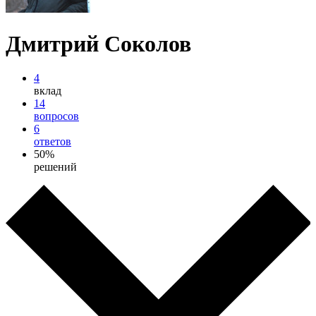
Дмитрий Соколов
4
вклад
14
вопросов
6
ответов
50%
решений