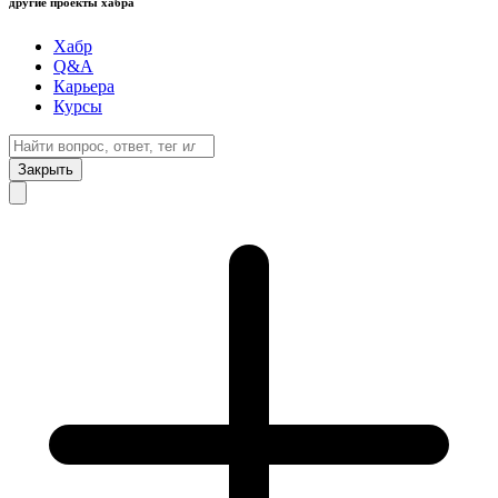
другие проекты хабра
Хабр
Q&A
Карьера
Курсы
Закрыть