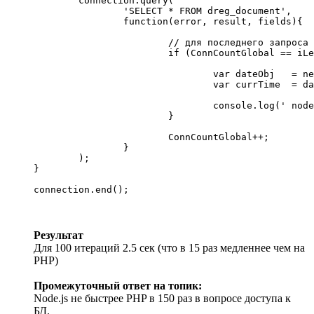
	connection.query(

		'SELECT * FROM dreg_document', 

		function(error, result, fields){

			// для последнего запроса вычисляем таймер

			if (ConnCountGlobal == iLength-1){

				var dateObj   = new Date();

				var currTime  = dateObj.getTime();

				console.log(' node.js - %d мс', (currTime-start.getTime()) / 1000);

			}

			ConnCountGlobal++;

		}

	);

}

connection.end();
Результат
Для 100 итераций 2.5 сек (что в 15 раз медленнее чем на
PHP)
Промежуточный ответ на топик:
Node.js не быстрее PHP в 150 раз в вопросе доступа к
БД.