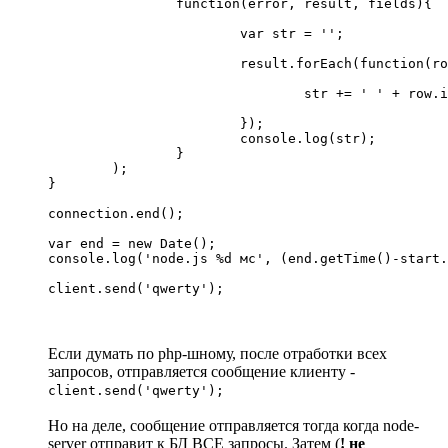
		function(error, result, fields){

			var str = '';

			result.forEach(function(row){

				str += ' ' + row.id + ' ';

			});

			console.log(str);

		}

	);

}

connection.end();

var end = new Date();

console.log('node.js %d мс', (end.getTime()-start.
client.send('qwerty');
Если думать по php-шному, после отработки всех
запросов, отправляется сообщение клиенту -
client.send('qwerty');
Но на деле, сообщение отправляется тогда когда node-
server отправит к БД ВСЕ запросы. Затем (
! не