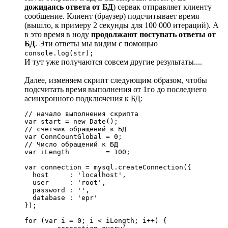
дожидаясь ответа от БД
) сервак отправляет клиенту
сообщение. Клиент (браузер) подсчитывает время
(вышло, к примеру 2 секунды для 100 000 итераций). А
в это время в ноду
продолжают поступать ответы от
БД
. Эти ответы мы видим с помощью
console.log(str);
И тут уже получаются совсем другие результаты....
Далее, изменяем скрипт следующим образом, чтобы
подсчитать время выполнения от 1го до последнего
асинхронного подключения к БД:
// начало выполнения скрипта

var start = new Date();

// счетчик обращений к БД

var ConnCountGlobal = 0;

// Число обращений к БД

var iLength         = 100;

var connection = mysql.createConnection({

  host     : 'localhost',

  user     : 'root',

  password : '', 

  database : 'epr'

});

for (var i = 0; i < iLength; i++) {
