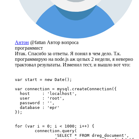
Антон
@fattan
Автор вопроса
программист
Итак. Спасибо за ответы. Я понял в чем дело. Т.к.
программирую на node.js аж целых 2 недели, я неверно
трактовал результаты. Изменил тест, и вышло вот что:
var start = new Date();

var connection = mysql.createConnection({

  host     : 'localhost',

  user     : 'root',

  password : '', 

  database : 'epr'

});

for (var i = 0; i < 1000; i++) {

	connection.query(

		'SELECT * FROM dreg_document', 
