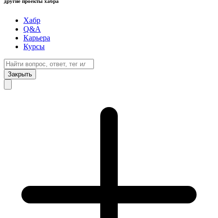
другие проекты хабра
Хабр
Q&A
Карьера
Курсы
Закрыть