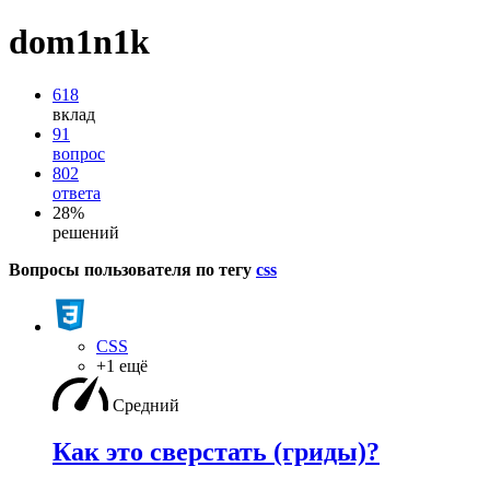
dom1n1k
618
вклад
91
вопрос
802
ответа
28%
решений
Вопросы пользователя по тегу
css
CSS
+1 ещё
Средний
Как это сверстать (гриды)?