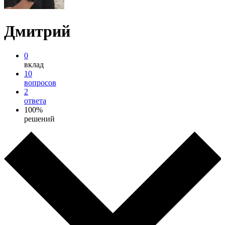
Дмитрий
0
вклад
10
вопросов
2
ответа
100%
решений