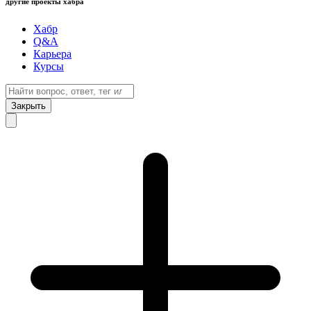
другие проекты хабра
Хабр
Q&A
Карьера
Курсы
Закрыть