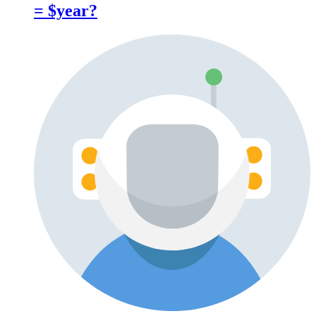
= $year?