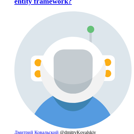
entity framework?
Дмитрий Ковальский
@dmitryKovalskiy