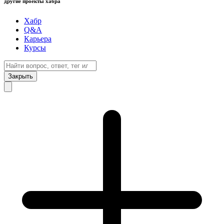
другие проекты хабра
Хабр
Q&A
Карьера
Курсы
Закрыть