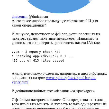
dmiceman
@dmiceman
А что такое «любое предыдущее состояние»? И для
какой операционки?
В линуксе, целостностью файлов, установленных из
пакетов, ведают пакетные менеджеры. Например, в
gentoo можно проверить целостность пакета k3b так:
vvdm ~ # equery check k3b
* Checking app-cdr/k3b-2.0.1 ...
415 out of 415 files passed
Аналогично можно сделать, например, в дистрибутивах,
основанных на rpm:
www.rpm.org/max-rpm/ch-rpm-
verify.html
В дебианоподобных это: «debsums -ca <package>»
С файлами настроек сложнее. Они предназначены для
того что бы их менять. И тут есть только один разумный
подход: делать периодические бэкапы. Раз в неделю