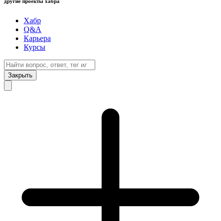
другие проекты хабра
Хабр
Q&A
Карьера
Курсы
Закрыть