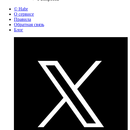
© Habr
О сервисе
Правила
Обратная связь
Блог