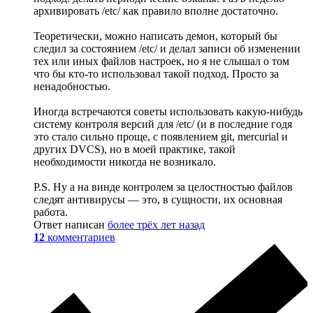
архивировать /etc/ как правило вполне достаточно.
Теоретически, можно написать демон, который бы
следил за состоянием /etc/ и делал записи об изменении
тех или иных файлов настроек, но я не слышал о том
что бы кто-то использовал такой подход. Просто за
ненадобностью.
Иногда встречаются советы использовать какую-нибудь
систему контроля версий для /etc/ (и в последние годя
это стало сильно проще, с появлением git, mercurial и
других DVCS), но в моей практике, такой
необходимости никогда не возникало.
P.S. Ну а на винде контролем за целостностью файлов
следят антивирусы — это, в сущности, их основная
работа.
Ответ написан
более трёх лет назад
12
комментариев