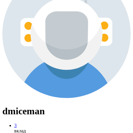
dmiceman
3
вклад