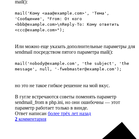
mail():
mail('Кому <aaa@example.com>', 'Тема',
'Сообщение', "From: От кого
<bbb@example.com>\nReply-To: Кому ответить
<ccc@example.com>");
Или можно еще указать дополнительные параметры для
sendmail посредством пятого параметра mail():
mail('nobody@example.com', 'the subject', 'the
message', null, '-fwebmaster@example.com');
но это не такое гибкое решение на мой вкус.
В гугле встречаются советы поменять параметр
sendmail_from в php.ini, но они ошибочны — этот
параметр работает только в винде.
Ответ написан
более трёх лет назад
2
комментария