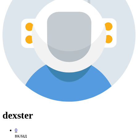
dexster
0
вклад