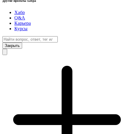
другие проекты хабра
Хабр
Q&A
Карьера
Курсы
Закрыть