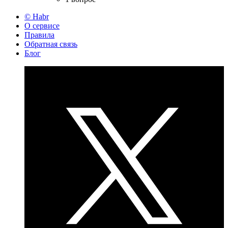
© Habr
О сервисе
Правила
Обратная связь
Блог