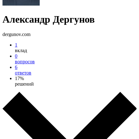
Александр Дергунов
dergunov.com
1
вклад
0
вопросов
6
ответов
17%
решений