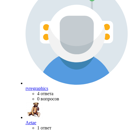
rvregraphics
4 ответа
0 вопросов
Aetae
1 ответ