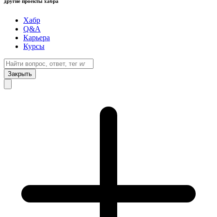
другие проекты хабра
Хабр
Q&A
Карьера
Курсы
Закрыть