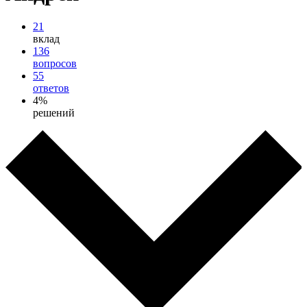
21
вклад
136
вопросов
55
ответов
4%
решений