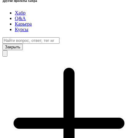
другие проекты хабра
Хабр
Q&A
Карьера
Курсы
Закрыть