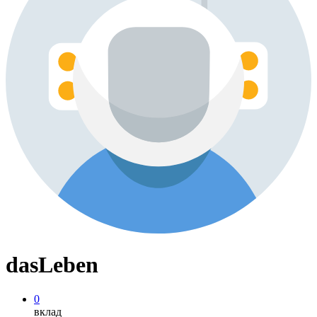
dasLeben
0
вклад