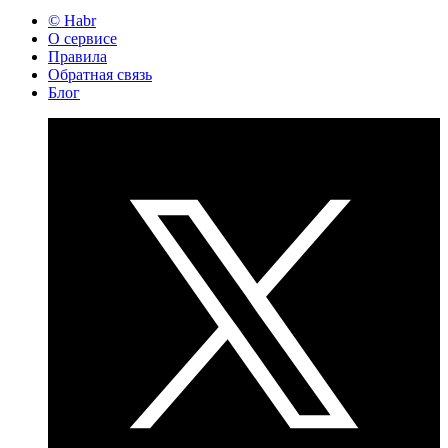
© Habr
О сервисе
Правила
Обратная связь
Блог