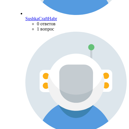
SushkaCraftHabr
0 ответов
1 вопрос