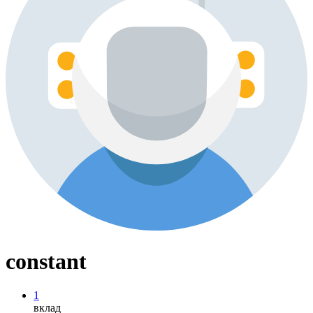
constant
1
вклад