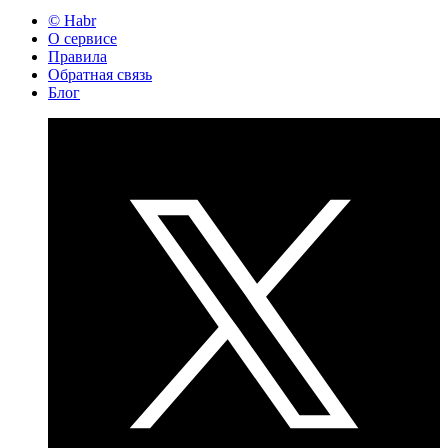
© Habr
О сервисе
Правила
Обратная связь
Блог