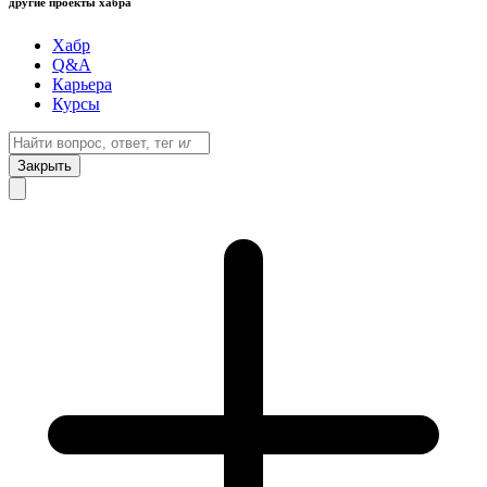
другие проекты хабра
Хабр
Q&A
Карьера
Курсы
Закрыть