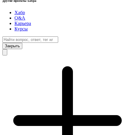
другие проекты хабра
Хабр
Q&A
Карьера
Курсы
Закрыть