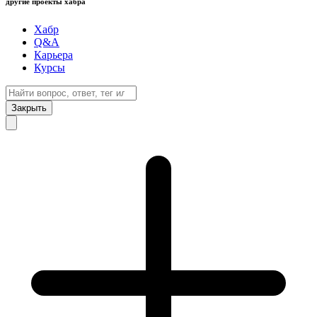
другие проекты хабра
Хабр
Q&A
Карьера
Курсы
Закрыть