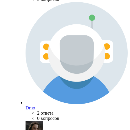
Drno
2 ответа
0 вопросов