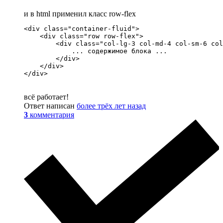
и в html применил класс row-flex
<div class="container-fluid">

    <div class="row row-flex">

        <div class="col-lg-3 col-md-4 col-sm-6 col
            ... содержимое блока ...

        </div>

    </div>

</div>
всё работает!
Ответ написан
более трёх лет назад
3
комментария