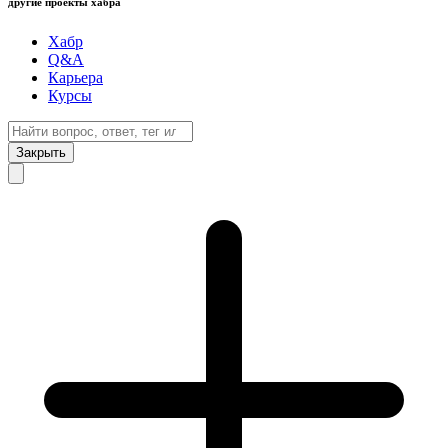
другие проекты хабра
Хабр
Q&A
Карьера
Курсы
Закрыть