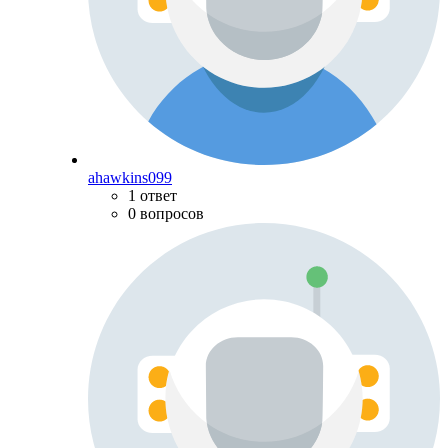
ahawkins099
1 ответ
0 вопросов