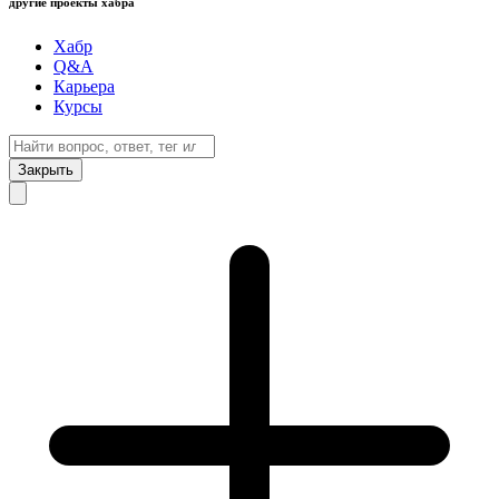
другие проекты хабра
Хабр
Q&A
Карьера
Курсы
Закрыть