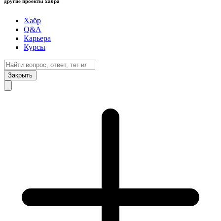
другие проекты хабра
Хабр
Q&A
Карьера
Курсы
Закрыть