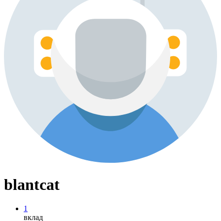
blantcat
1
вклад