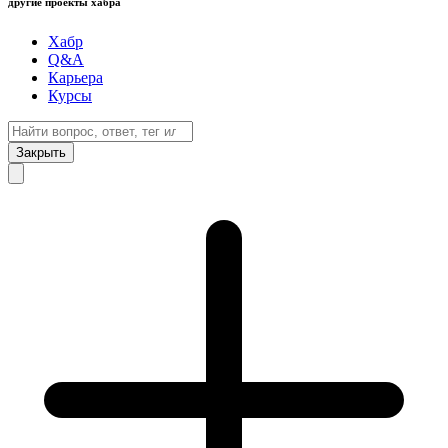
другие проекты хабра
Хабр
Q&A
Карьера
Курсы
Закрыть