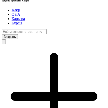
другие проекты хабра
Хабр
Q&A
Карьера
Курсы
Закрыть