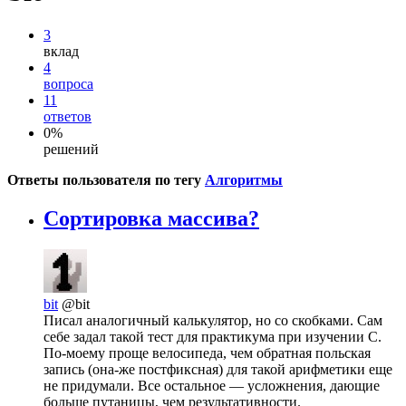
3
вклад
4
вопроса
11
ответов
0%
решений
Ответы пользователя по тегу
Алгоритмы
Сортировка массива?
bit
@bit
Писал аналогичный калькулятор, но со скобками. Сам
себе задал такой тест для практикума при изучении C.
По-моему проще велосипеда, чем обратная польская
запись (она-же постфиксная) для такой арифметики еще
не придумали. Все остальное — усложнения, дающие
больше путаницы, чем результативности.