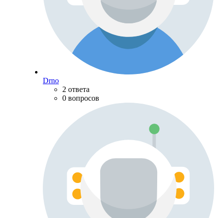
Drno
2 ответа
0 вопросов