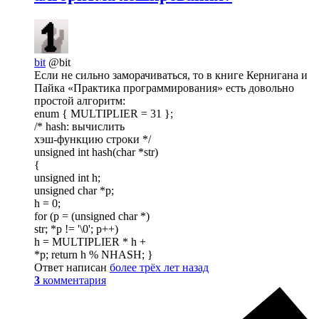
bit
@bit
Если не сильно заморачиваться, то в книге Кернигана и
Пайка «Практика программирования» есть довольно
простой алгоритм:
enum { MULTIPLIER = 31 };
/* hash: вычислить
хэш-функцию строки */
unsigned int hash(char *str)
{
unsigned int h;
unsigned char *p;
h = 0;
for (p = (unsigned char *)
str; *p != '\0'; p++)
h = MULTIPLIER * h +
*p; return h % NHASH; }
Ответ написан
более трёх лет назад
3
комментария