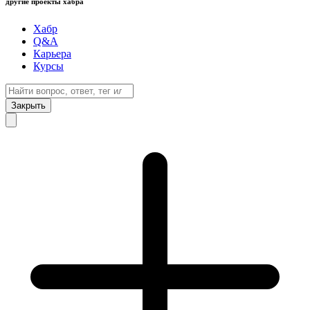
другие проекты хабра
Хабр
Q&A
Карьера
Курсы
Закрыть