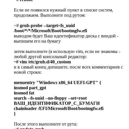
Если не появился нужный пункт в списке систем,
продолжаем. Выполните под рутом:
~#
grub-probe --target=fs_uuid
/boot/*/*/Microsoft/Boot/bootmgfw.efi
выводом будет Ваш идентификатор диска с виндой -
выпишем его на бумагу
затем выполните (я использую vim, если не знакомы -
любой другой консольный редактор:
~#
vim /etc/grub.d/40_custom
и в самый конец допишите, после всех комментариев с
новой строки:
menuentry "Windows x86_64 UEFI-GPT" {
insmod part_gpt
insmod fat
search --fs-uuid --no-floppy --set=root
ВАШ_ИДЕНТИФИКАТОР_С_БУМАГИ
chainloader /EFI/Microsoft/Boot/bootmgfw.efi
}
После этого выполните от рута: