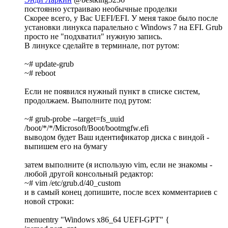
постоянно устраиваю необычные проделки
Скорее всего, у Вас UEFI/EFI. У меня такое было после
установки линукса паралельно с Windows 7 на EFI. Grub
просто не "подхватил" нужную запись.
В линуксе сделайте в терминале, пот рутом:
~# update-grub
~# reboot
Если не появился нужный пункт в списке систем,
продолжаем. Выполните под рутом:
~# grub-probe --target=fs_uuid
/boot/*/*/Microsoft/Boot/bootmgfw.efi
выводом будет Ваш идентификатор диска с виндой -
выпишем его на бумагу
затем выполните (я использую vim, если не знакомы -
любой другой консольный редактор:
~# vim /etc/grub.d/40_custom
и в самый конец допишите, после всех комментариев с
новой строки:
menuentry "Windows x86_64 UEFI-GPT" {