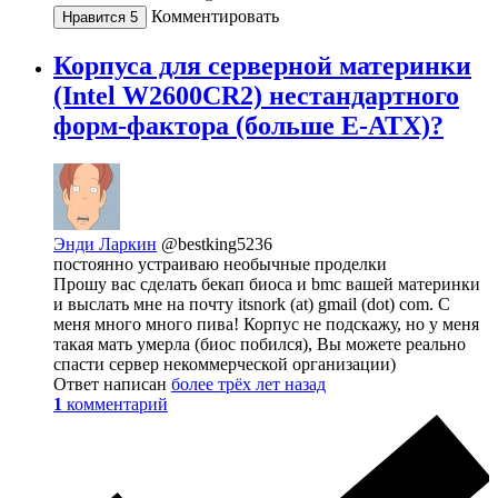
Комментировать
Нравится
5
Корпуса для серверной материнки
(Intel W2600CR2) нестандартного
форм-фактора (больше E-ATX)?
Энди Ларкин
@bestking5236
постоянно устраиваю необычные проделки
Прошу вас сделать бекап биоса и bmc вашей материнки
и выслать мне на почту itsnork (at) gmail (dot) com. С
меня много много пива! Корпус не подскажу, но у меня
такая мать умерла (биос побился), Вы можете реально
спасти сервер некоммерческой организации)
Ответ написан
более трёх лет назад
1
комментарий