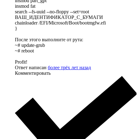
insmod part_gpt
insmod fat
search --fs-uuid --no-floppy --set=root
ВАШ_ИДЕНТИФИКАТОР_С_БУМАГИ
chainloader /EFI/Microsoft/Boot/bootmgfw.efi
}
После этого выполните от рута:
~# update-grub
~# reboot
Profit!
Ответ написан
более трёх лет назад
Комментировать