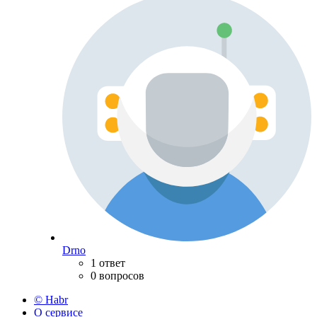
Drno
1 ответ
0 вопросов
© Habr
О сервисе