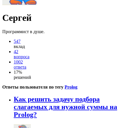
Сергей
Программист в душе.
547
вклад
42
вопроса
1002
ответа
17%
решений
Ответы пользователя по тегу
Prolog
Как решить задачу подбора
слагаемых для нужной суммы на
Prolog?