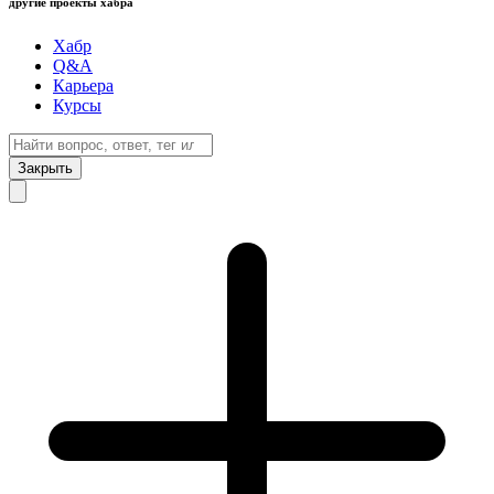
другие проекты хабра
Хабр
Q&A
Карьера
Курсы
Закрыть