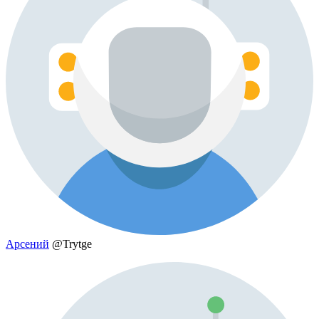
Арсений
@Trytge