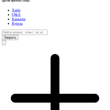
другие проекты хабра
Хабр
Q&A
Карьера
Курсы
Закрыть