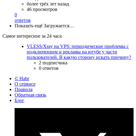
более трёх лет назад
46 просмотров
0
ответов
Показать ещё
Загружается…
Самое интересное за 24 часа
VLESS/Xray на VPS: периодические проблемы с
подключением и рекламы на ютубе у части
пользователей. В какую сторону искать причину?
2 подписчика
0 ответов
© Habr
О сервисе
Правила
Обратная связь
Блог