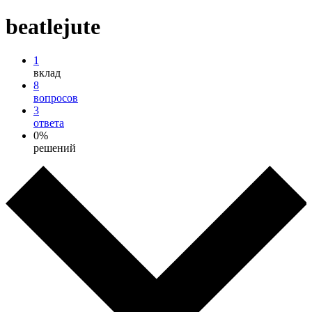
beatlejute
1
вклад
8
вопросов
3
ответа
0%
решений