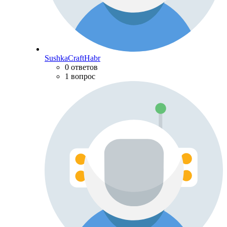
SushkaCraftHabr
0 ответов
1 вопрос