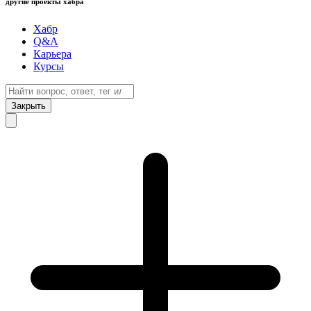
другие проекты хабра
Хабр
Q&A
Карьера
Курсы
Закрыть