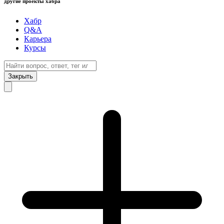
другие проекты хабра
Хабр
Q&A
Карьера
Курсы
Закрыть