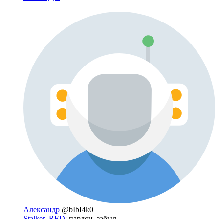
Александр
@bIbI4k0
Stalker_RED
: пардон, забыл.