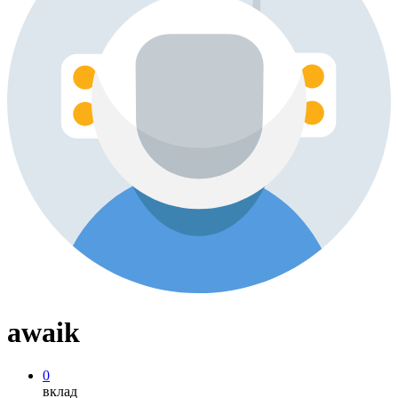
awaik
0
вклад