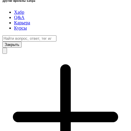
другие проекты хабра
Хабр
Q&A
Карьера
Курсы
Закрыть