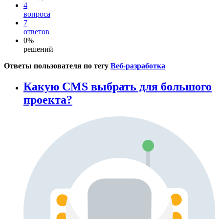
4
вопроса
7
ответов
0%
решений
Ответы пользователя по тегу
Веб-разработка
Какую CMS выбрать для большого
проекта?