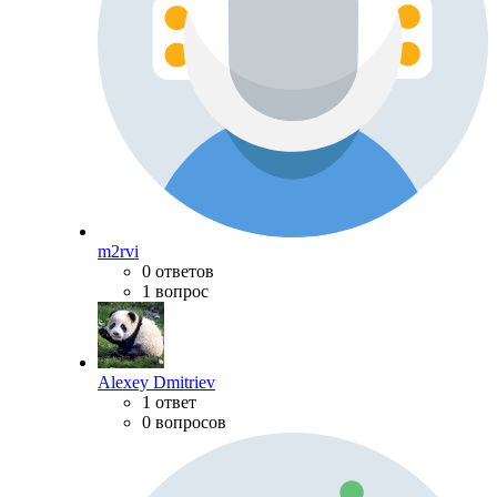
m2rvi
0 ответов
1 вопрос
Alexey Dmitriev
1 ответ
0 вопросов