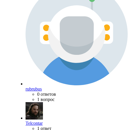
rubrubus
0 ответов
1 вопрос
Telcontar
1 ответ