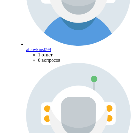
ahawkins099
1 ответ
0 вопросов