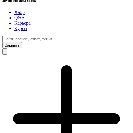
другие проекты хабра
Хабр
Q&A
Карьера
Курсы
Закрыть