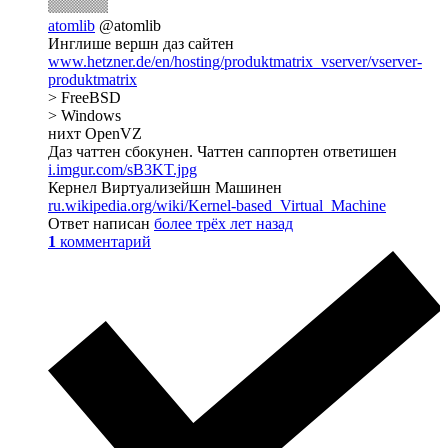
atomlib
@atomlib
Инглише вершн даз сайтен
www.hetzner.de/en/hosting/produktmatrix_vserver/vserver-
produktmatrix
> FreeBSD
> Windows
нихт OpenVZ
Даз чаттен сбокунен. Чаттен саппортен ответишен
i.imgur.com/sB3KT.jpg
Кернел Виртуализейшн Машинен
ru.wikipedia.org/wiki/Kernel-based_Virtual_Machine
Ответ написан
более трёх лет назад
1
комментарий