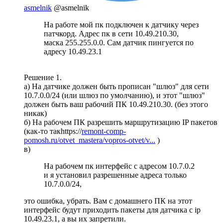
asmelnik
@asmelnik
На работе мой пк подключен к датчику через
патчкорд. Адрес пк в сети 10.49.210.30,
маска 255.255.0.0. Сам датчик пингуется по
адресу 10.49.23.1
Решение 1.
а) На датчике должен быть прописан "шлюз" для сети
10.7.0.0/24 (или шлюз по умолчанию), и этот "шлюз"
должен быть ваш рабочий ПК 10.49.210.30. (без этого
никак)
б) На рабочем ПК разрешить маршрутизацию IP пакетов
(как-то такhttps://
remont-comp-
pomosh.ru/otvet_mastera/vopros-otvet/v...
)
в)
На рабочем пк интерфейс с адресом 10.7.0.2
и я установил разрешенные адреса только
10.7.0.0/24,
это ошибка, убрать. Вам с домашнего ПК на этот
интерфейс будут приходить пакеты для датчика с ip
10.49.23.1, а вы их запретили.