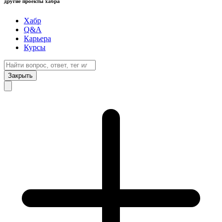
другие проекты хабра
Хабр
Q&A
Карьера
Курсы
Закрыть