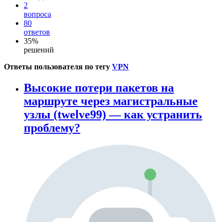
2
вопроса
80
ответов
35%
решений
Ответы пользователя по тегу
VPN
Высокие потери пакетов на
маршруте через магистральные
узлы (twelve99) — как устранить
проблему?