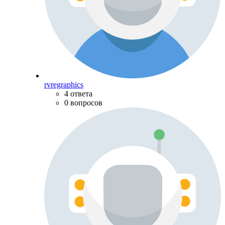
rvregraphics
4 ответа
0 вопросов