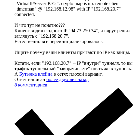
"VirtualIPServerIKE2": crypto map is up: remote client
"timerman" @ "192.168.12.98" with IP "192.168.20.7"
connected.
И что тут не понятно???
Клиент ходил с одного IP "94.73.250.34", и вдруг решил
заглянуть с "192.168.20.7".
Естественно все переинициализировалось.
Ищите почему ваши клиенты прыгают по IP как зайцы.
Кстати, если "192.168.20.7" -- IP "внутри" туннеля, то вы
трафик туннельный "заворачиваете" опять же в туннель.
А
Бутылка клейна
в сетях плохой вариант.
Ответ написан
более двух лет назад
8
комментариев