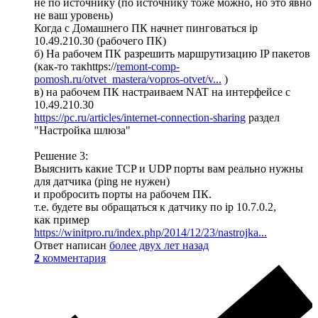
не по источнику (по источнику тоже можно, но это явно
не ваш уровень)
Когда с Домашнего ПК начнет пинговаться ip
10.49.210.30 (рабочего ПК)
б) На рабочем ПК разрешить маршрутизацию IP пакетов
(как-то такhttps://
remont-comp-
pomosh.ru/otvet_mastera/vopros-otvet/v...
)
в) на рабочем ПК настраиваем NAT на интерфейсе с
10.49.210.30
https://pc.ru/articles/internet-connection-sharing
раздел
"Настройка шлюза"
Решение 3:
Выяснить какие TCP и UDP порты вам реально нужны
для датчика (ping не нужен)
и пробросить порты на рабочем ПК.
т.е. будете вы обращаться к датчику по ip 10.7.0.2,
как пример
https://winitpro.ru/index.php/2014/12/23/nastrojka...
Ответ написан
более двух лет назад
2
комментария