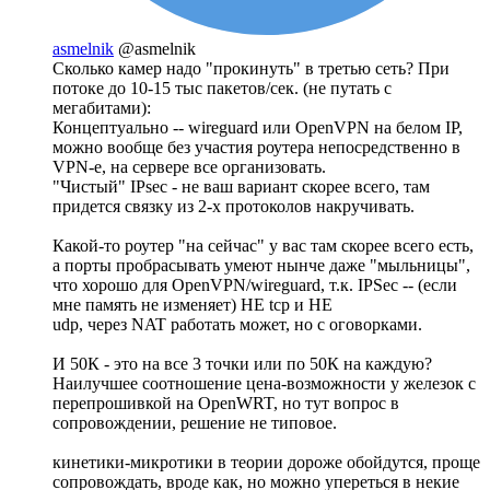
asmelnik
@asmelnik
Сколько камер надо "прокинуть" в третью сеть? При
потоке до 10-15 тыс пакетов/сек. (не путать с
мегабитами):
Концептуально -- wireguard или OpenVPN на белом IP,
можно вообще без участия роутера непосредственно в
VPN-е, на сервере все организовать.
"Чистый" IPsec - не ваш вариант скорее всего, там
придется связку из 2-х протоколов накручивать.
Какой-то роутер "на сейчас" у вас там скорее всего есть,
а порты пробрасывать умеют нынче даже "мыльницы",
что хорошо для OpenVPN/wireguard, т.к. IPSec -- (если
мне память не изменяет) НЕ tcp и НЕ
udp, через NAT работать может, но с оговорками.
И 50К - это на все 3 точки или по 50К на каждую?
Наилучшее соотношение цена-возможности у железок с
перепрошивкой на OpenWRT, но тут вопрос в
сопровождении, решение не типовое.
кинетики-микротики в теории дороже обойдутся, проще
сопровождать, вроде как, но можно упереться в некие