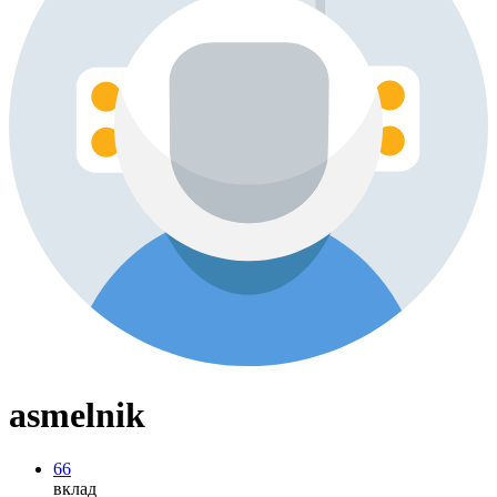
asmelnik
66
вклад