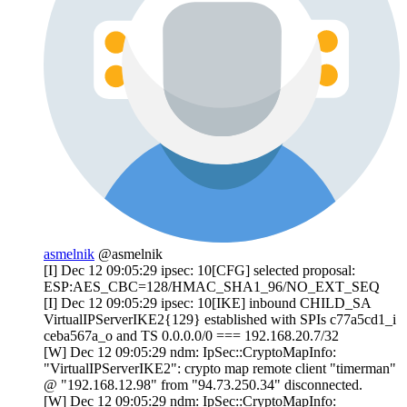
asmelnik
@asmelnik
[I] Dec 12 09:05:29 ipsec: 10[CFG] selected proposal:
ESP:AES_CBC=128/HMAC_SHA1_96/NO_EXT_SEQ
[I] Dec 12 09:05:29 ipsec: 10[IKE] inbound CHILD_SA
VirtualIPServerIKE2{129} established with SPIs c77a5cd1_i
ceba567a_o and TS 0.0.0.0/0 === 192.168.20.7/32
[W] Dec 12 09:05:29 ndm: IpSec::CryptoMapInfo:
"VirtualIPServerIKE2": crypto map remote client "timerman"
@ "192.168.12.98" from "94.73.250.34" disconnected.
[W] Dec 12 09:05:29 ndm: IpSec::CryptoMapInfo: