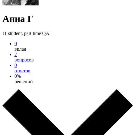
Анна Г
IT-student, part-time QA
0
вклад
7
вопросов
0
ответов
0%
решений