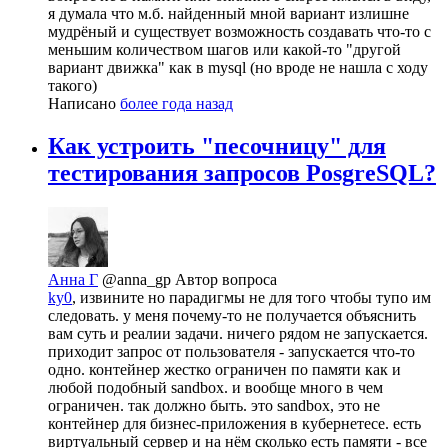
я думала что м.б. найденный мной вариант излишне
мудрёный и существует возможность создавать что-то с
меньшим количеством шагов или какой-то "другой
вариант движка" как в mysql (но вроде не нашла с ходу
такого)
Написано
более года назад
Как устроить "песочницу" для
тестирования запросов PosgreSQL?
Анна Г
@anna_gp
Автор вопроса
ky0
, извините но парадигмы не для того чтобы тупо им
следовать. у меня почему-то не получается объяснить
вам суть и реалии задачи. ничего рядом не запускается.
приходит запрос от пользователя - запускается что-то
одно. контейнер жестко ограничен по памяти как и
любой подобный sandbox. и вообще много в чем
ограничен. так должно быть. это sandbox, это не
контейнер для бизнес-приложения в кубернетесе. есть
виртуальный сервер и на нём сколько есть памяти - все