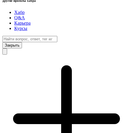
другие проекты хабра
Хабр
Q&A
Карьера
Курсы
Закрыть