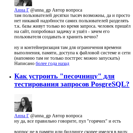
Анна Г
@anna_gp
Автор вопроса
там пользователей десятки тысяч возможны, да и просто
нет никакой надобности самих пользователей разделять
т.к. базы живут только во время запроса. человек пришёл
на сайт, попробовал задачку и ушёл - зачем его
пользователя создавать и хранить вечно?
ну и контейнеризация там для ограничения времени
выполнения, памяти, доступа к файловой системе и сети
(напомню там не только постгрес можно запускать)
Написано
более года назад
Как устроить "песочницу" для
тестирования запросов PosgreSQL?
Анна Г
@anna_gp
Автор вопроса
ну да, все правильно говорите, пул "горячих" и есть
вопрос не в памяти или биллинге скорее имелся в виду,