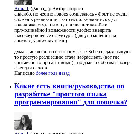
Анна Г
@anna_gp
Автор вопроса
спасибо, но честно говоря сомневаюсь - Форт не очень
сложен в реализации - зато использование создаст
головняка. студентам ну и плюс нет какой-то
прямолинейной возможности удобно внедрить
высокоуровневые структуры (для упражнений на
списках, хэшмэпах и т.п.)
думала аналогично в сторону Lisp / Scheme, даже какую-
то простую реализацию стала набрасывать (вот где
синтаксис-то примитивный) - но даже их обозвать юзер-
френдли сложно
Написано
более года назад
Какие есть книги/руководства по
разработке "простого языка
программирования" для новичка?
Анна Г
@anna_gp
Автор вопроса