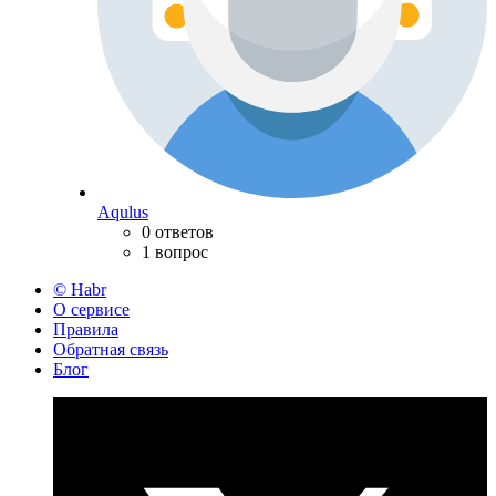
Aqulus
0 ответов
1 вопрос
© Habr
О сервисе
Правила
Обратная связь
Блог