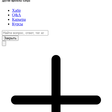
другие проекты хабра
Хабр
Q&A
Карьера
Курсы
Закрыть