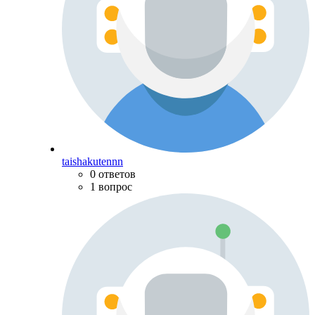
taishakutennn
0 ответов
1 вопрос