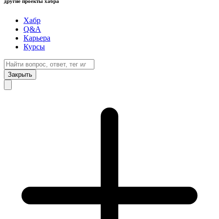
другие проекты хабра
Хабр
Q&A
Карьера
Курсы
Закрыть