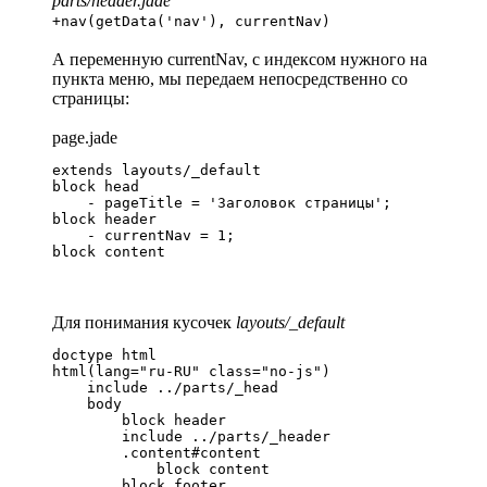
parts/header.jade
+nav(getData('nav'), currentNav)
А переменную currentNav, с индексом нужного на
пункта меню, мы передаем непосредственно со
страницы:
page.jade
extends layouts/_default

block head

    - pageTitle = 'Заголовок страницы';

block header

    - currentNav = 1;

block content
Для понимания кусочек
layouts/_default
doctype html

html(lang="ru-RU" class="no-js")

    include ../parts/_head

    body

        block header

        include ../parts/_header

        .content#content

            block content

        block footer
