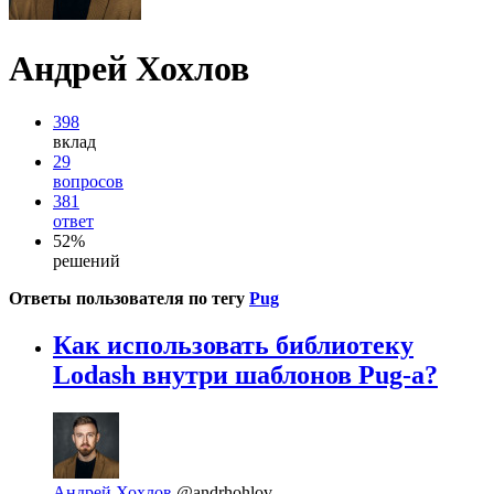
Андрей Хохлов
398
вклад
29
вопросов
381
ответ
52%
решений
Ответы пользователя по тегу
Pug
Как использовать библиотеку
Lodash внутри шаблонов Pug-а?
Андрей Хохлов
@andrhohlov