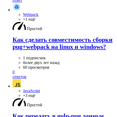
ответ
Webpack
+1 ещё
Простой
Как сделать совместимость сборки
pug+webpack на linux и windows?
1 подписчик
более двух лет назад
60 просмотров
0
ответов
JavaScript
+3 ещё
Простой
Как передать в gulp-pug данные