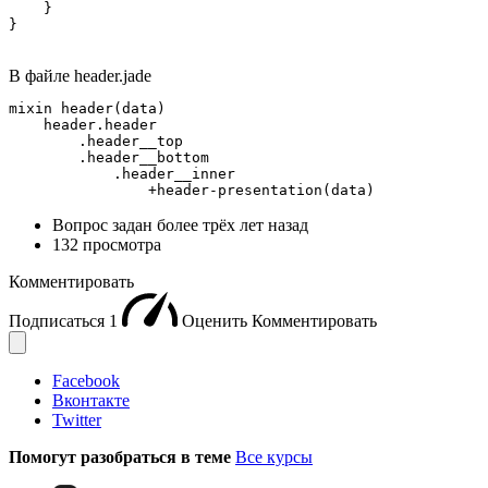
    }

}
В файле header.jade
mixin header(data)

    header.header

        .header__top

        .header__bottom

            .header__inner

                +header-presentation(data)
Вопрос задан
более трёх лет назад
132 просмотра
Комментировать
Подписаться
1
Оценить
Комментировать
Facebook
Вконтакте
Twitter
Помогут разобраться в теме
Все курсы