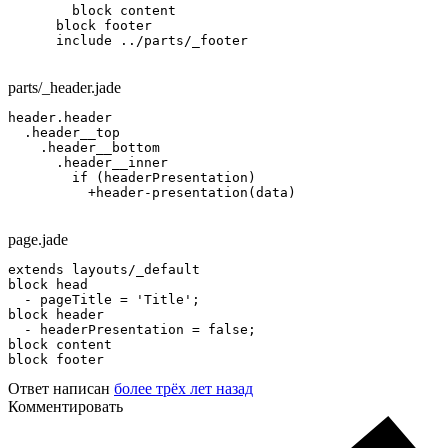
        block content

      block footer

      include ../parts/_footer
parts/_header.jade
header.header

  .header__top

    .header__bottom

      .header__inner

        if (headerPresentation)

          +header-presentation(data)
page.jade
extends layouts/_default

block head

  - pageTitle = 'Title';

block header

  - headerPresentation = false;

block content

block footer
Ответ написан
более трёх лет назад
Комментировать