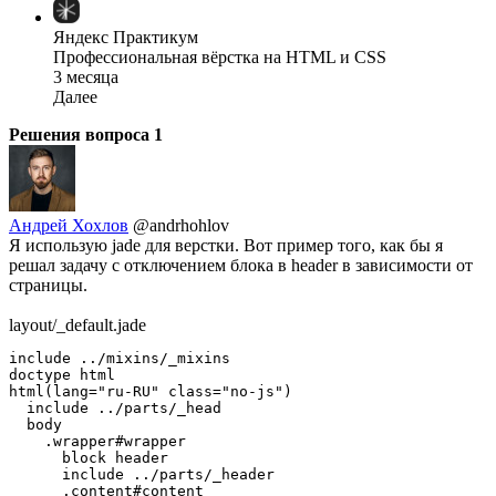
Яндекс Практикум
Профессиональная вёрстка на HTML и CSS
3 месяца
Далее
Решения вопроса
1
Андрей Хохлов
@andrhohlov
Я использую jade для верстки. Вот пример того, как бы я
решал задачу с отключением блока в header в зависимости от
страницы.
layout/_default.jade
include ../mixins/_mixins

doctype html

html(lang="ru-RU" class="no-js")

  include ../parts/_head

  body

    .wrapper#wrapper

      block header

      include ../parts/_header

      .content#content
