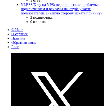
1 ответ
VLESS/Xray на VPS: периодические проблемы с
подключением и рекламы на ютубе у части
пользователей. В какую сторону искать причину?
2 подписчика
0 ответов
© Habr
О сервисе
Правила
Обратная связь
Блог