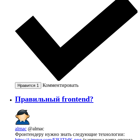
Комментировать
Нравится
1
Правильный frontend?
almac
@almac
Фронтендеру нужно знать следующие технологии:
https://i.imgur.com/EB3TIdK.png
(картинка взята отсюда -