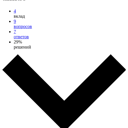
4
вклад
9
вопросов
7
ответов
29%
решений