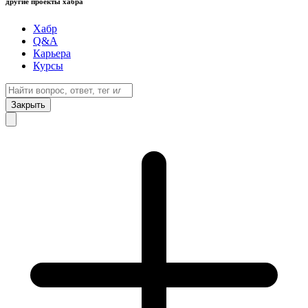
другие проекты хабра
Хабр
Q&A
Карьера
Курсы
Закрыть