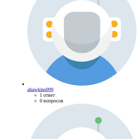
ahawkins099
1 ответ
0 вопросов