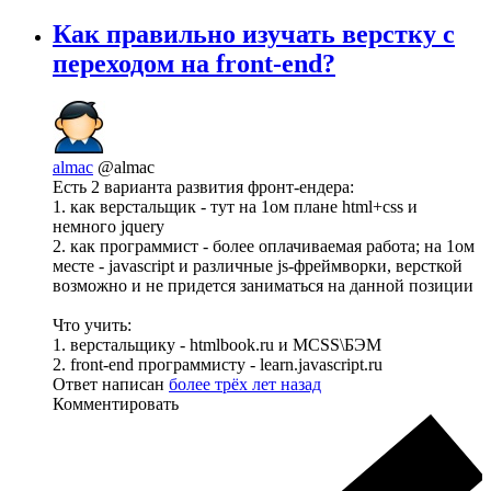
Как правильно изучать верстку c
переходом на front-end?
almac
@almac
Есть 2 варианта развития фронт-ендера:
1. как верстальщик - тут на 1ом плане html+css и
немного jquery
2. как программист - более оплачиваемая работа; на 1ом
месте - javascript и различные js-фреймворки, версткой
возможно и не придется заниматься на данной позиции
Что учить:
1. верстальщику - htmlbook.ru и MCSS\БЭМ
2. front-end программисту - learn.javascript.ru
Ответ написан
более трёх лет назад
Комментировать