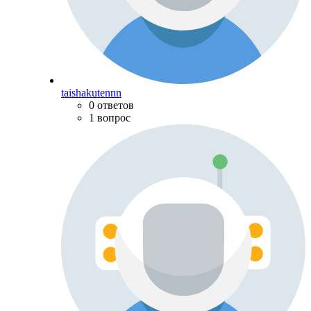
taishakutennn
0 ответов
1 вопрос