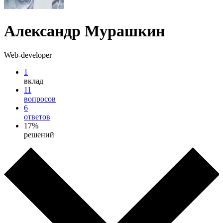
Александр Мурашкин
Web-developer
1
вклад
11
вопросов
6
ответов
17%
решений