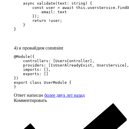
    async validate(text: string) {

        const user = await this.usersService.findO
            email: text

        });

        return !user;

    }

}
4) и провайдим constraint
@Module({

    controllers: [UsersController],

    providers: [IsUserAlreadyExist, UsersService],

    imports: [],

    exports: []

})

export class UserModule {

}
Ответ написан
более двух лет назад
Комментировать