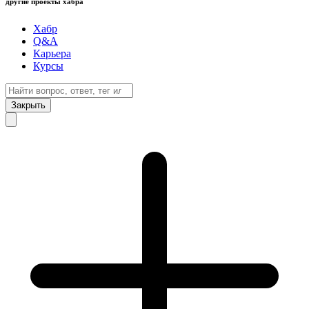
другие проекты хабра
Хабр
Q&A
Карьера
Курсы
Закрыть