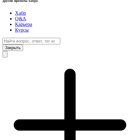
другие проекты хабра
Хабр
Q&A
Карьера
Курсы
Закрыть