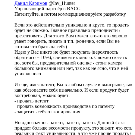
Данил Каримов
@Inv_Hunter
Управляющий партнёр в BACG
Патентуйте, а потом коммерциализируйте разработку.
Если это действительно уникально и круто, то продать
будет не сложно. Главное правильно преподнести /
презентовать. Для этого Вам нужен кто-то кто хорошо
умеет говорить, писать и т.п. (конечно, если Вы не
готовы это брать на себя)
Идею у Вас никто не будет покупать (вероятность
обратного = 10%), слишком их много. Сложно сказать
по, хотя бы, предварительной оценке - стоит камера
большого внимания или нет, так как не ясно, что в ней
уникального.
И еще, имея патент, Вы в любом случае в выигрыше, так
как обезопасите себя изначально. И если продукт будет
востребован, можно будет:
- продать патент
- продать возможность производства по патенту
- защитить себя от копирования
Но однозначно - патент, патент, патент. Данный факт
придает больше весомости продукту, это значит, что есть
реальный факт уникальности, а это уже проще продать /