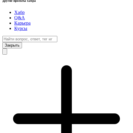
другие проекты хабра
Хабр
Q&A
Карьера
Курсы
Закрыть