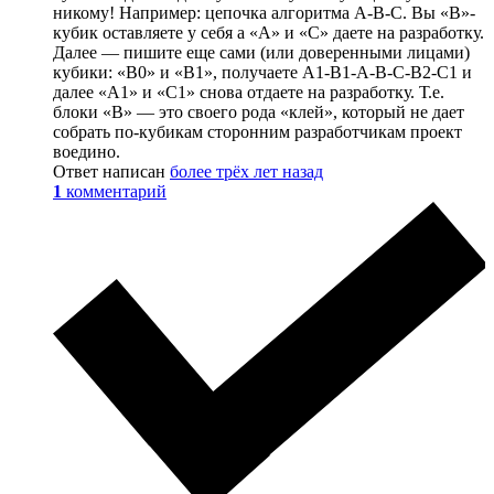
никому! Например: цепочка алгоритма A-B-C. Вы «B»-
кубик оставляете у себя а «A» и «C» даете на разработку.
Далее — пишите еще сами (или доверенными лицами)
кубики: «B0» и «B1», получаете A1-B1-A-B-C-B2-C1 и
далее «A1» и «C1» снова отдаете на разработку. Т.е.
блоки «B» — это своего рода «клей», который не дает
собрать по-кубикам сторонним разработчикам проект
воедино.
Ответ написан
более трёх лет назад
1
комментарий