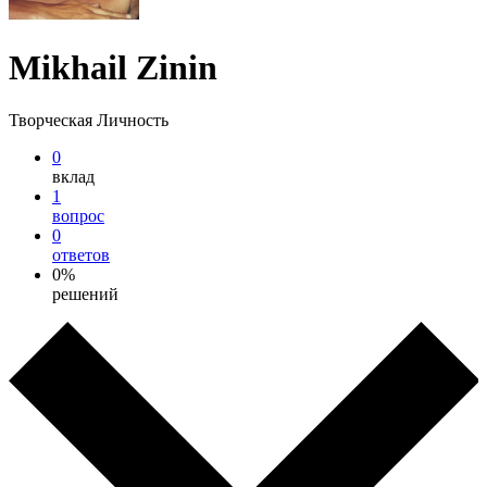
Mikhail Zinin
Творческая Личность
0
вклад
1
вопрос
0
ответов
0%
решений