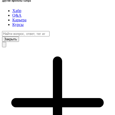
другие проекты хабра
Хабр
Q&A
Карьера
Курсы
Закрыть