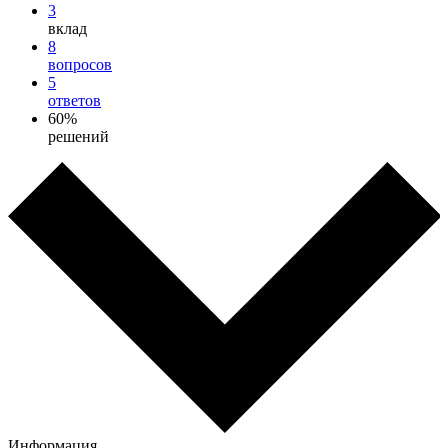
3
вклад
8
вопросов
5
ответов
60%
решений
Информация