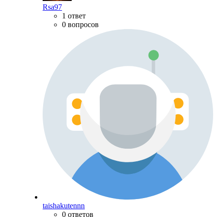
Rsa97
1 ответ
0 вопросов
taishakutennn
0 ответов