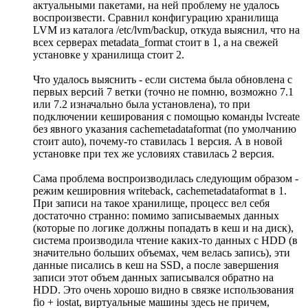
актуальными пакетами, на ней проблему не удалось
воспроизвести. Сравнил конфигурацию хранилища
LVM из каталога /etc/lvm/backup, откуда выяснил, что на
всех серверах metadata_format стоит в 1, а на свежей
установке у хранилища стоит 2.
Что удалось выяснить - если система была обновлена с
первых версий 7 ветки (точно не помню, возможно 7.1
или 7.2 изначально была установлена), то при
подключении кеширования с помощью команды lvcreate
без явного указания cachemetadataformat (по умолчанию
стоит auto), почему-то ставилась 1 версия. А в новой
установке при тех же условиях ставилась 2 версия.
Сама проблема воспроизводилась следующим образом -
режим кешировния writeback, cachemetadataformat в 1.
При записи на такое хранилище, процесс вел себя
достаточно странно: помимо записываемых данных
(которые по логике должны попадать в кеш и на диск),
система производила чтение каких-то данных с HDD (в
значительно больших объемах, чем велась запись), эти
данные писались в кеш на SSD, а после завершения
записи этот объем данных записывался обратно на
HDD. Это очень хорошо видно в связке использования
fio + iostat, виртуальные машины здесь не причем,