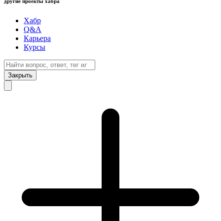
другие проекты хабра
Хабр
Q&A
Карьера
Курсы
Закрыть