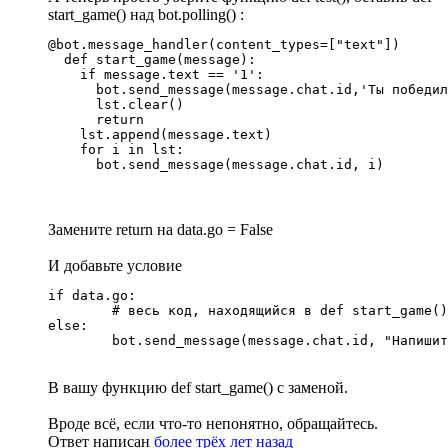
start_game() над bot.polling() :
@bot.message_handler(content_types=["text"])

  def start_game(message):

    if message.text == '1':

      bot.send_message(message.chat.id,'Ты победил
      lst.clear()

      return

    lst.append(message.text)

    for i in lst:

      bot.send_message(message.chat.id, i)
Замените return на data.go = False
И добавьте условие
if data.go:

	# весь код, находящийся в def start_game()

else:

	bot.send_message(message.chat.id, "Напиши
В вашу функцию def start_game() с заменой.
Вроде всё, если что-то непонятно, обращайтесь.
Ответ написан
более трёх лет назад