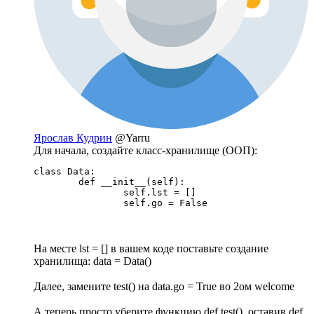
Ярослав Кудрин
@Yarru
Для начала, создайте класс-хранилище (ООП):
class Data:

	def __init__(self):

		self.lst = []

		self.go = False
На месте lst = [] в вашем коде поставьте создание
хранилища: data = Data()
Далее, замените test() на data.go = True во 2ом welcome
А теперь просто уберите функцию def test(), оставив def