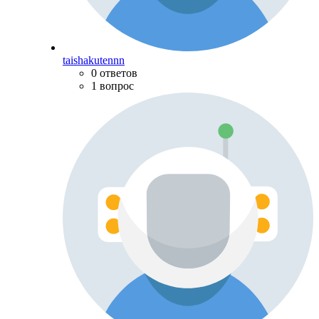
taishakutennn
0 ответов
1 вопрос