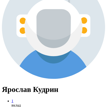
Ярослав Кудрин
1
вклад