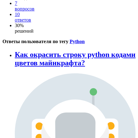
7
вопросов
10
ответов
30%
решений
Ответы пользователя по тегу
Python
Как окрасить строку python кодами
цветов майнкрафта?