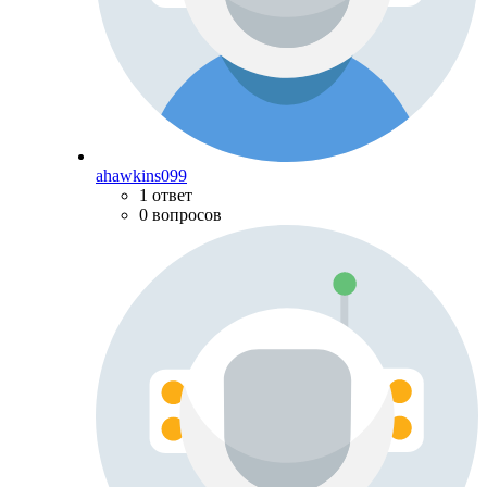
ahawkins099
1 ответ
0 вопросов