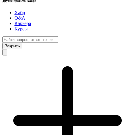
другие проекты хабра
Хабр
Q&A
Карьера
Курсы
Закрыть