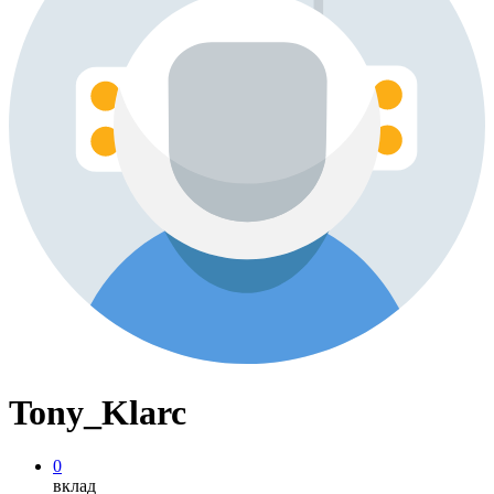
Tony_Klarc
0
вклад