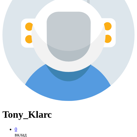
Tony_Klarc
0
вклад