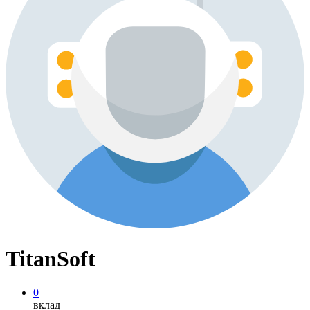
TitanSoft
0
вклад