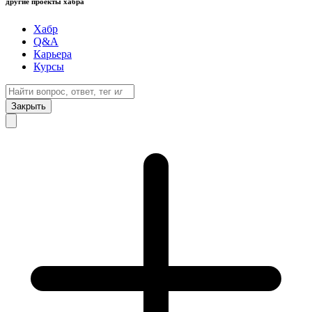
другие проекты хабра
Хабр
Q&A
Карьера
Курсы
Закрыть