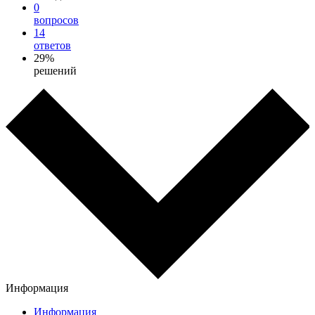
0
вопросов
14
ответов
29%
решений
Информация
Информация