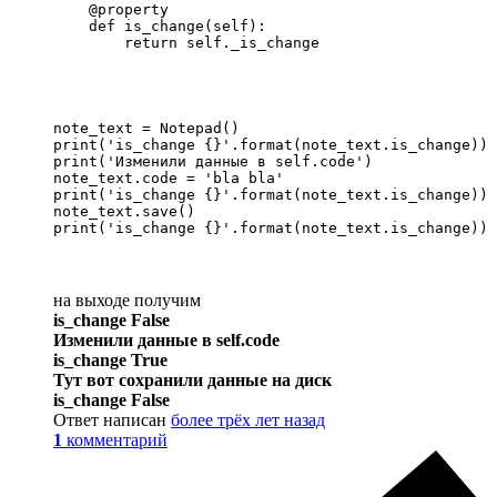
    @property

    def is_change(self):

        return self._is_change
note_text = Notepad()

print('is_change {}'.format(note_text.is_change))

print('Изменили данные в self.code')

note_text.code = 'bla bla'

print('is_change {}'.format(note_text.is_change))

note_text.save()

print('is_change {}'.format(note_text.is_change))
на выходе получим
is_change False
Изменили данные в self.code
is_change True
Тут вот сохранили данные на диск
is_change False
Ответ написан
более трёх лет назад
1
комментарий