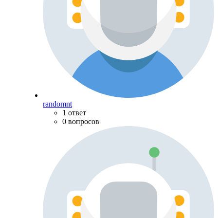
randomnt
1 ответ
0 вопросов