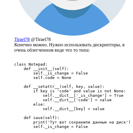
Tirael78
@Tirael78
Конечно можно. Нужно использовать дискрипторы, в
очень облегченном виде что то типа:
class Notepad:

    def __init__(self):

        self._is_change = False

        self.code = None

    def __setattr__(self, key, value):

        if key is 'code' and value is not None:

            self.__dict__['_is_change'] = True

            self.__dict__['code'] = value

        else:

            self.__dict__[key] = value

    def save(self):

        print('Тут вот сохранили данные на диск')

        self._is_change = False
