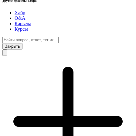
другие проекты хабра
Хабр
Q&A
Карьера
Курсы
Закрыть