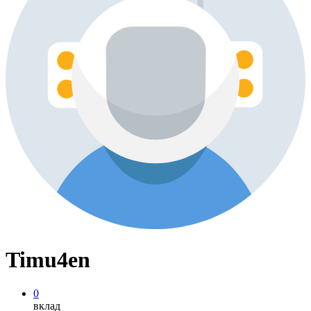
Timu4en
0
вклад