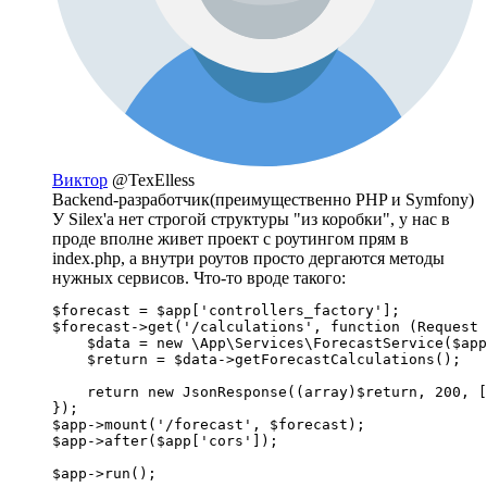
Виктор
@TexElless
Backend-разработчик(преимущественно PHP и Symfony)
У Silex'а нет строгой структуры "из коробки", у нас в
проде вполне живет проект с роутингом прям в
index.php, а внутри роутов просто дергаются методы
нужных сервисов. Что-то вроде такого:
$forecast = $app['controllers_factory'];

$forecast->get('/calculations', function (Request 
    $data = new \App\Services\ForecastService($app
    $return = $data->getForecastCalculations();

    return new JsonResponse((array)$return, 200, [
});

$app->mount('/forecast', $forecast);

$app->after($app['cors']);

$app->run();