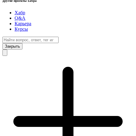
другие проекты хабра
Хабр
Q&A
Карьера
Курсы
Закрыть