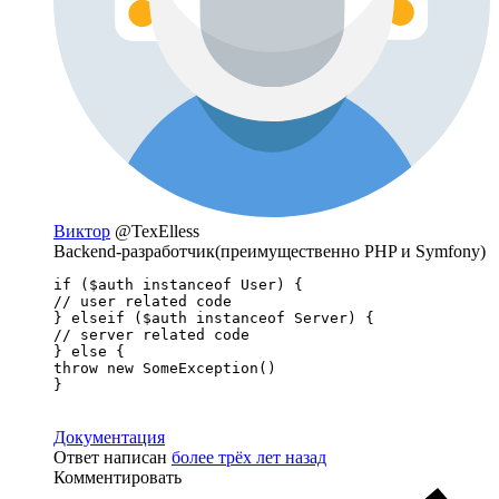
Виктор
@TexElless
Backend-разработчик(преимущественно PHP и Symfony)
if ($auth instanceof User) {

// user related code

} elseif ($auth instanceof Server) {

// server related code

} else {

throw new SomeException()

}
Документация
Ответ написан
более трёх лет назад
Комментировать