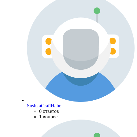
SushkaCraftHabr
0 ответов
1 вопрос