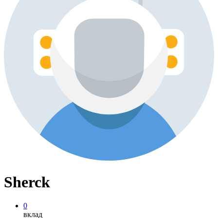
Sherck
0
вклад