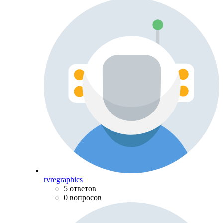
rvregraphics
5 ответов
0 вопросов