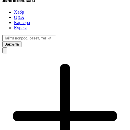
другие проекты хабра
Хабр
Q&A
Карьера
Курсы
Закрыть