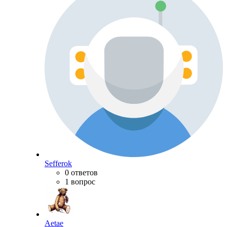
Sefferok
0 ответов
1 вопрос
Aetae