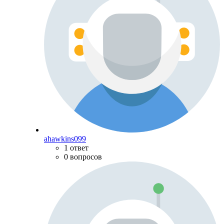
ahawkins099
1 ответ
0 вопросов