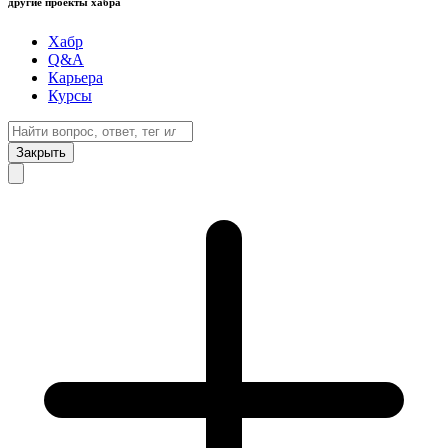
другие проекты хабра
Хабр
Q&A
Карьера
Курсы
Закрыть