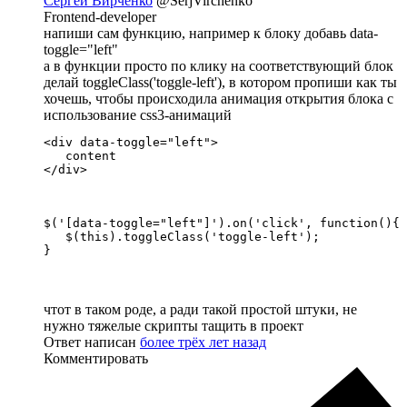
Сергей Вирченко
@SerjVirchenko
Frontend-developer
напиши сам функцию, например к блоку добавь data-
toggle="left"
а в функции просто по клику на соответствующий блок
делай toggleClass('toggle-left'), в котором пропиши как ты
хочешь, чтобы происходила анимация открытия блока с
использование css3-анимаций
<div data-toggle="left">

   content

</div>
$('[data-toggle="left"]').on('click', function(){

   $(this).toggleClass('toggle-left');

}
чтот в таком роде, а ради такой простой штуки, не
нужно тяжелые скрипты тащить в проект
Ответ написан
более трёх лет назад
Комментировать