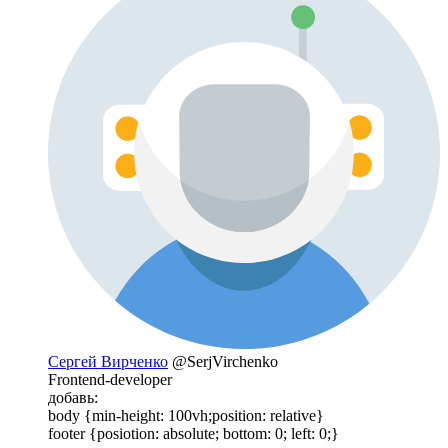
Сергей Вирченко
@SerjVirchenko
Frontend-developer
добавь:
body {min-height: 100vh;position: relative}
footer {posiotion: absolute; bottom: 0; left: 0;}